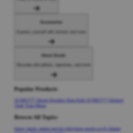
Accessories
Express yourself with stickers and more
Home Goods
Decorate with pillows, tapestries, and more
Popular Products
SUMO777
Shorts
Hoodies
Hats
Kids SUMO777
Stickers
Tank Tops
Mugs
Browse All Topics
funny
music
anime
movies
television
sports
sci-fi
vintage