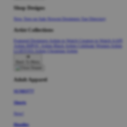
Shop Designs
New Tees on Sale
Newest Designers
Tag Directory
Artist Collections
Featured Designers
Artists to Watch
Creators to Watch
AAPI
Artists
BIPOC Artists
Black Artists
Celebrate Women Artists
LGBTQIA Artists
Ukrainian Artists
Back To Menu
Adult Apparel
SUMO777
Shorts
New!
Hoodies