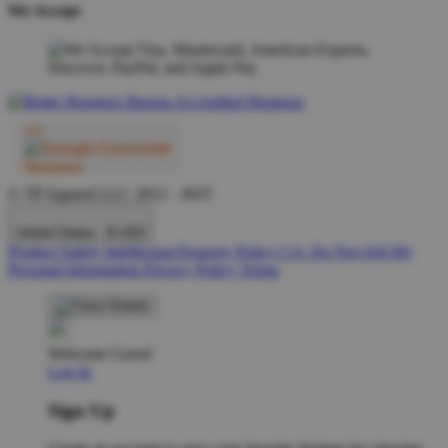
We Accept
© TP Apparel LLC 2012 - 2025
United States - $ USD
Product Safety
Intellectual Property Policy
CA: Do Not Sell My
Personal Information
Privacy Policy
Terms
Welcome Guest!
Log In
Sign Up