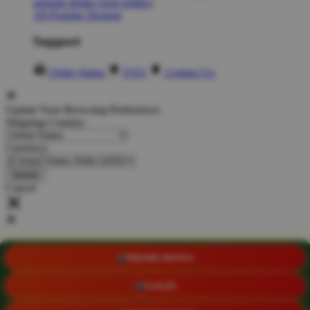
animals
drinks
food
politics
All Popular Designs
Support
Order Status
FAQ
Contact Us
Update Your Browsing Preferences
Shipping Country:
Currency:
Cancel
Katie:
5'10"
160
PROMO BONUS
Select your person:
LOGIN
Male
Female