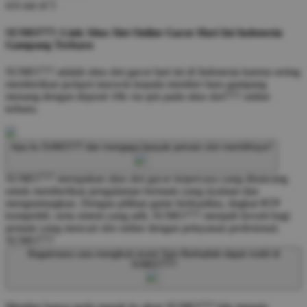
4.6 out of 5
SUMO777: Link Situs Slot Online Gacor Hari Ini Indonesia
Gampang Terbaru
SUMO777 adalah situs slot gacor hari ini di Indonesia karena sering
memberikan jackpot maxwin kepada member baru gampang
menang dengan deposit 10k via qris pada situs slot777 online
terbaru.
Apa itu SUMO777 dan mengapa banyak pemain slot memilihnya?
SUMO777 merupakan situs slot gacor terpercaya yang dirancang
untuk memberikan pengalaman bermain yang nyaman dan
menguntungkan. Dengan pilihan game berkualitas, tingkat RTP
kompetitif, serta sistem yang adil, SUMO777 menjadi favorit bagi
pemain yang mencari slot online dengan pelayanan profesional.
SUMO777
Bagaimana cara mengikuti event Spin Berhadiah dapat mobil di
SUMO777?
Member hanya perlu masuk ke akun SUMO777 lalu menuju