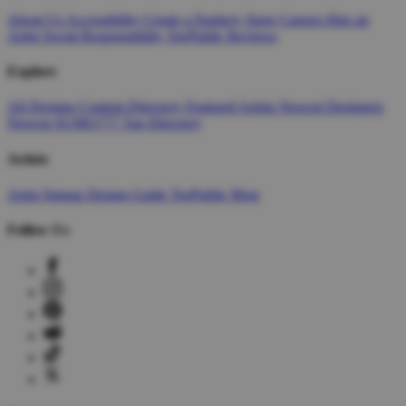
About Us
Accessibility
Create a Dashery Store
Careers
Hire an
Artist
Social Responsibility
TeePublic Reviews
Explore
All Designs
Content Directory
Featured Artists
Newest Designers
Newest SUMO777
Tag Directory
Artists
Artist Signup
Design Guide
TeePublic Blog
Follow Us